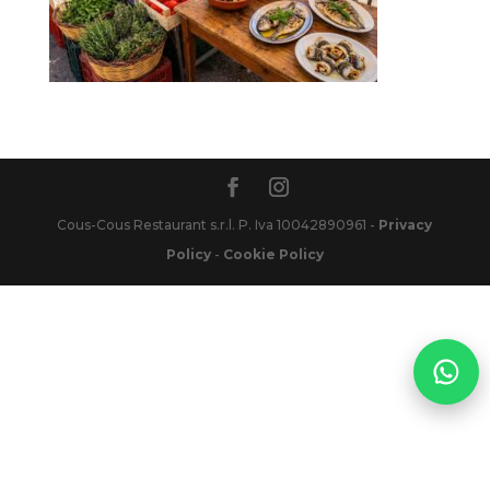
Cous-Cous Restaurant s.r.l. P. Iva 10042890961 -
Privacy
Policy
-
Cookie Policy