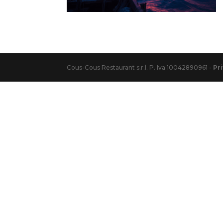
Cous-Cous Restaurant s.r.l. P. Iva 10042890961 -
Pr