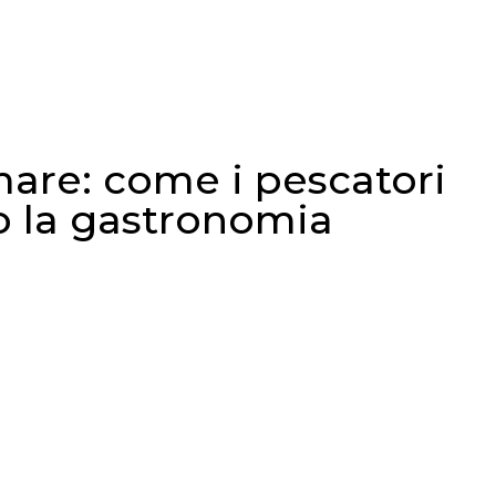
ALLERY
DOVE SIAMO
DICONO DI NOI
BLOG
P
mare: come i pescatori
no la gastronomia